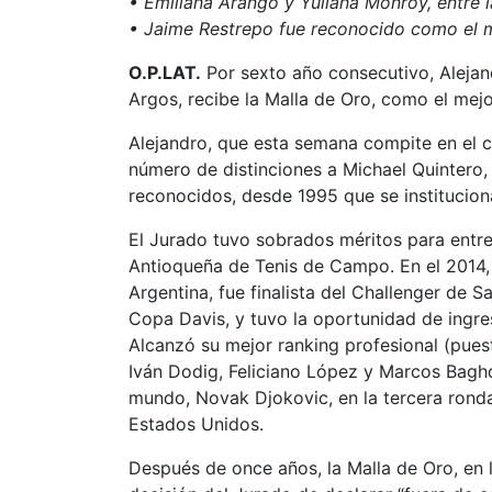
• Emiliana Arango y Yuliana Monroy, entre 
• Jaime Restrepo fue reconocido como el m
O.P.LAT.
Por sexto año consecutivo, Alejan
Argos, recibe la Malla de Oro, como el mejo
Alejandro, que esta semana compite en el c
número de distinciones a Michael Quintero,
reconocidos, desde 1995 que se institucion
El Jurado tuvo sobrados méritos para entreg
Antioqueña de Tenis de Campo. En el 2014,
Argentina, fue finalista del Challenger de S
Copa Davis, y tuvo la oportunidad de ingres
Alcanzó su mejor ranking profesional (puesto
Iván Dodig, Feliciano López y Marcos Baghd
mundo, Novak Djokovic, en la tercera ronda
Estados Unidos.
Después de once años, la Malla de Oro, en 