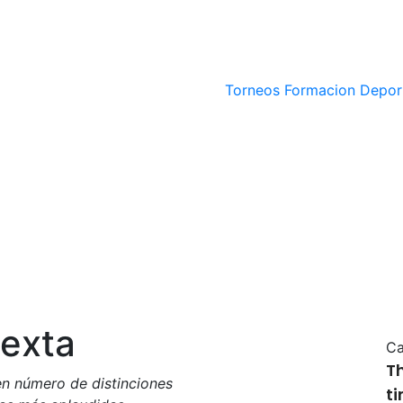
Torneos
Formacion Depor
sexta
Ca
T
en número de distinciones
t