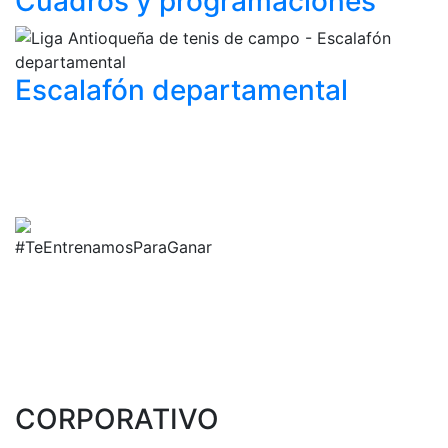
Cuadros y
programaciones
Escalafón
departamental
#TeEntrenamosParaGanar
CORPORATIVO