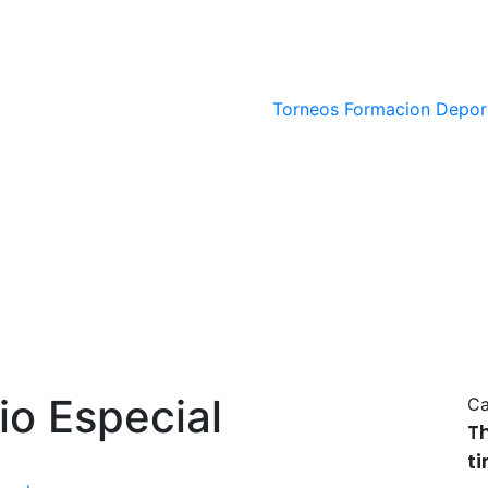
Torneos
Formacion Depor
io Especial
Ca
T
t