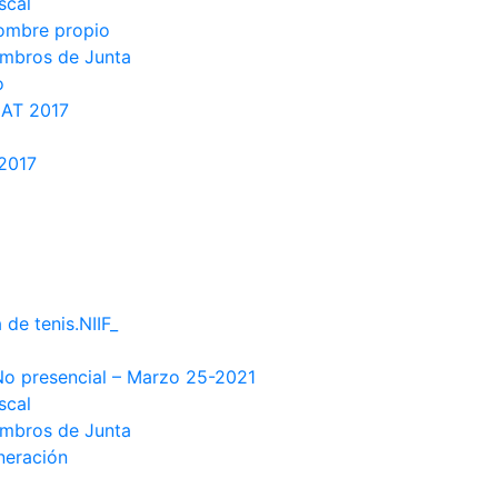
scal
nombre propio
embros de Junta
o
LAT 2017
 2017
 de tenis.NIIF_
No presencial – Marzo 25-2021
scal
embros de Junta
neración