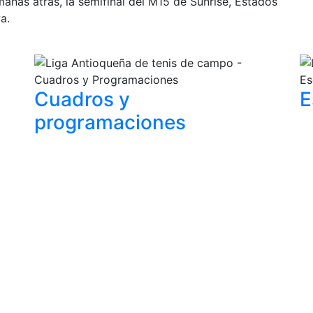
anas atrás, la semifinal del M15 de Sunrise, Estados
a.
Cuadros y
E
programaciones