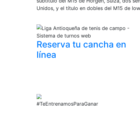
subtítulo del M15 de Horgen, Suiza, dos sem
Unidos, y el título en dobles del M15 de Iow
Reserva tu cancha
en
línea
#TeEntrenamosParaGanar