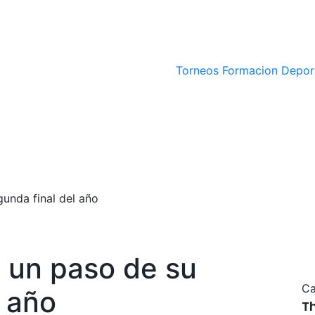
Torneos
Formacion Depor
gunda final del año
a un paso de su
Ca
l año
T