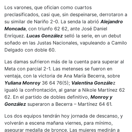
Los varones, que ofician como cuartos
preclasificados, casi que, sin despeinarse, derrotaron a
su similar de Nariño 2-0. La senda la abrió
Alejandro
Moncada
, con triunfo 62 62, ante José Daniel
Enríquez.
Lucas González
selló la serie, en un debut
soñado en las Justas Nacionales, vapuleando a Camilo
Delgado con doble 60.
Las damas sufrieron más de la cuenta para superar al
Meta con parcial 2-1. Las metenses se fueron en
ventaja, con la victoria de Ana María Becerra, sobre
Yuliana Monroy
36 64 76(5);
Valentina Gonzále
z
igualó la confrontación, al ganar a Nikole Martínez 62
62. En el partido de dobles definitivo,
Monroy y
González
superaron a Becerra – Martínez 64 61.
Los dos equipos tendrán hoy jornada de descanso, y
volverán a escena mañana viernes, para mínimo,
asegurar medalla de bronce. Las mujeres medirán a