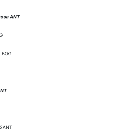
rosa ANT
OG
al BOG
ANT
a SANT