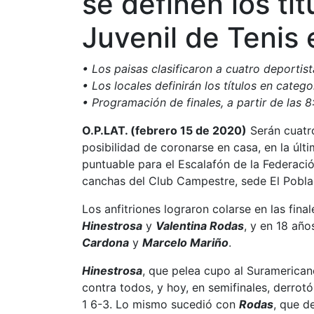
se definen los tí
Juvenil de Tenis 
• Los paisas clasificaron a cuatro deportist
• Los locales definirán los títulos en categ
• Programación de finales, a partir de las 8
O.P.LAT. (febrero 15 de 2020)
Serán cuatr
posibilidad de coronarse en casa, en la últ
puntuable para el Escalafón de la Federaci
canchas del Club Campestre, sede El Poblad
Los anfitriones lograron colarse en las fina
Hinestrosa
y
Valentina Rodas
, y en 18 año
Cardona
y
Marcelo Mariño
.
Hinestrosa
, que pelea cupo al Suramericano
contra todos, y hoy, en semifinales, derr
1 6-3. Lo mismo sucedió con
Rodas
, que d