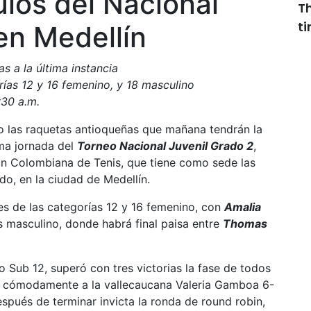
tulos del Nacional
T
t
en Medellín
as a la última instancia
orías 12 y 16 femenino, y 18 masculino
:30 a.m.
o las raquetas antioqueñas que mañana tendrán la
ima jornada del
Torneo Nacional Juvenil Grado 2
,
ón Colombiana de Tenis, que tiene como sede las
o, en la ciudad de Medellín.
les de las categorías 12 y 16 femenino, con
Amalia
s masculino, donde habrá final paisa entre
Thomas
 Sub 12, superó con tres victorias la fase de todos
otó cómodamente a la vallecaucana Valeria Gamboa 6-
espués de terminar invicta la ronda de round robin,