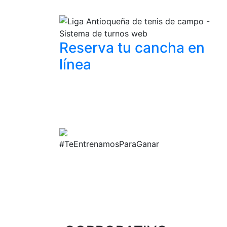
Reserva tu cancha
en
línea
#TeEntrenamosParaGanar