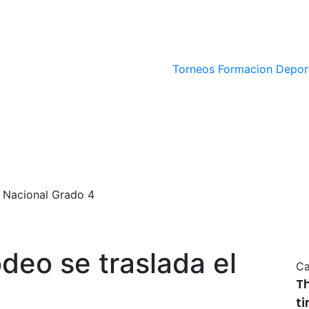
Torneos
Formacion Depor
l Nacional Grado 4
deo se traslada el
Ca
T
4
t