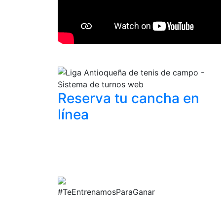
Reserva tu cancha
en
línea
#TeEntrenamosParaGanar