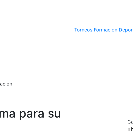
Torneos
Formacion Depor
vación
irma para su
Ca
T