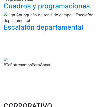
Cuadros y
programaciones
Escalafón
departamental
#TeEntrenamosParaGanar
CORPORATIVO