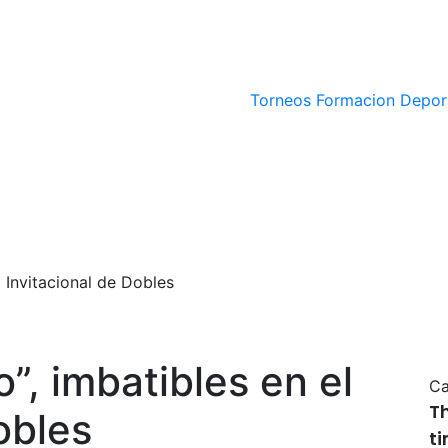
Torneos
Formacion Depor
l Invitacional de Dobles
o”, imbatibles en el
Ca
T
obles
t