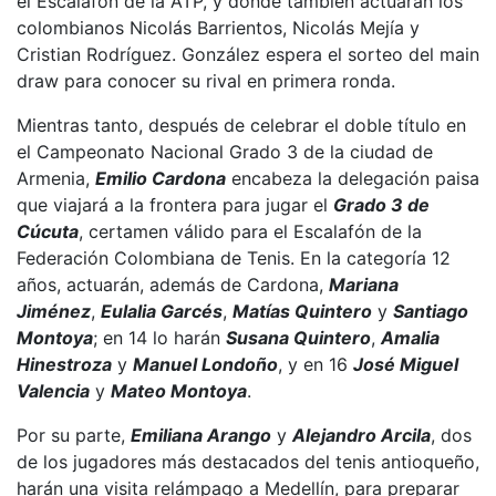
el Escalafón de la ATP, y donde también actuarán los
colombianos Nicolás Barrientos, Nicolás Mejía y
Cristian Rodríguez. González espera el sorteo del main
draw para conocer su rival en primera ronda.
Mientras tanto, después de celebrar el doble título en
el Campeonato Nacional Grado 3 de la ciudad de
Armenia,
Emilio Cardona
encabeza la delegación paisa
que viajará a la frontera para jugar el
Grado 3 de
Cúcuta
, certamen válido para el Escalafón de la
Federación Colombiana de Tenis. En la categoría 12
años, actuarán, además de Cardona,
Mariana
Jiménez
,
Eulalia Garcés
,
Matías Quintero
y
Santiago
Montoya
; en 14 lo harán
Susana Quintero
,
Amalia
Hinestroza
y
Manuel Londoño
, y en 16
José Miguel
Valencia
y
Mateo Montoya
.
Por su parte,
Emiliana Arango
y
Alejandro Arcila
, dos
de los jugadores más destacados del tenis antioqueño,
harán una visita relámpago a Medellín, para preparar