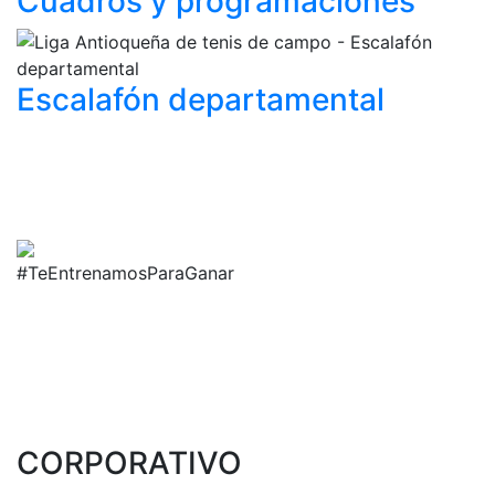
Cuadros y
programaciones
Escalafón
departamental
#TeEntrenamosParaGanar
CORPORATIVO