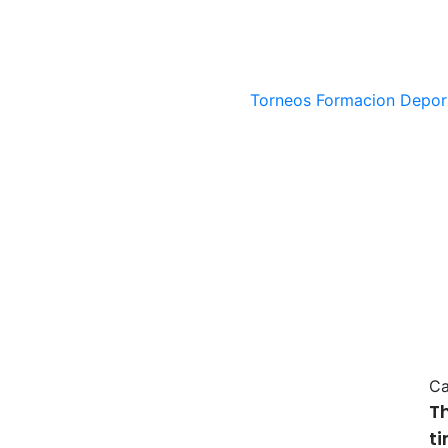
Torneos
Formacion Depor
Ca
T
t