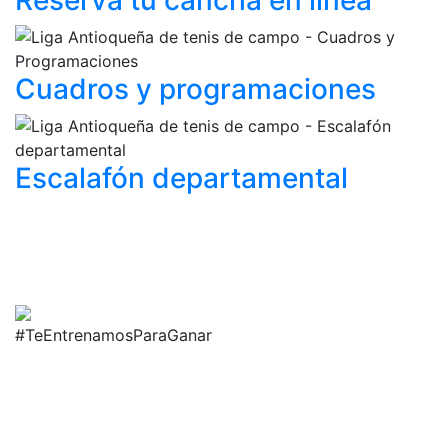
Reserva tu cancha
en línea
Cuadros y
programaciones
Escalafón
departamental
#TeEntrenamosParaGanar