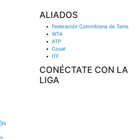
ALIADOS
Federación Colombiana de Tenis
WTA
ATP
Cosat
ITF
CONÉCTATE CON LA
LIGA
 CIRCUITO
 SELECCION
IÓN
S